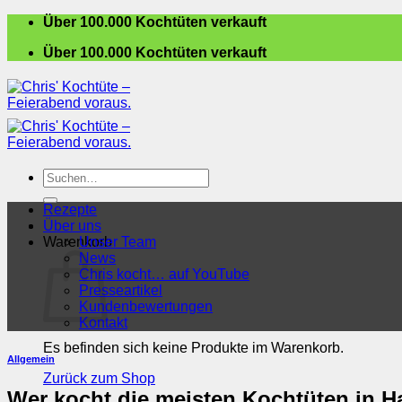
Zum
Über 100.000 Kochtüten verkauft
Inhalt
Über 100.000 Kochtüten verkauft
springen
Suchen
nach:
Rezepte
Über uns
Warenkorb
Unser Team
News
Chris kocht… auf YouTube
Presseartikel
Kundenbewertungen
Kontakt
Es befinden sich keine Produkte im Warenkorb.
Allgemein
Zurück zum Shop
Wer kocht die meisten Kochtüten in 