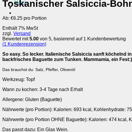
Toskanischer Salsiccia-Boh
Menü
Ab:
€
6.25 pro Portion
Enthält 7% MwSt
zzgl.
Versand
Bewertet mit
5.00
von 5, basierend auf
1
Kundenbewertung
(
1
Kundenrezension)
So easy. So lecker. Italienische Salsiccia sanft köcheln
backfrisches Baguette zum Tunken. Mammamia, ein Fest:) 
Das brauchst du: Salz, Pfeffer, Olivenöl
Werkzeug: Topf
Wann zu kochen: 3-4 Tage nach Erhalt
Allergene: Gluten (Baguette)
Nährwerte (pro Portion): Kalorien: 693 kcal, Kohlenhydrate: 75
Nährwerte (pro Portion OHNE Baguette): Kalorien: 474 kcal, Ko
Das passt dazu: Ein Glas Wein.