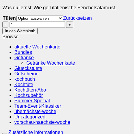
Was du lernst: Wie geil italienische Fenchelsalami ist.
Tüten
Zurücksetzen
Toskanischer
Salsiccia-
In den Warenkorb
Bohnen-
Browse
Eintopf
Menge
aktuelle Wochenkarte
Bundles
Getränke
Getränke Wochenkarte
Glueckstuete
Gutscheine
kochbuch
Kochtüte
Kochtüten-Abo
Kochzubehör
Summer-Special
Team-Event-Klassiker
übernächste-woche
Uncategorized
vorschau-naechste-woche
Zusätzliche Informationen