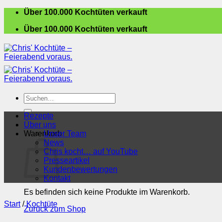
Zum
Über 100.000 Kochtüten verkauft
Inhalt
Über 100.000 Kochtüten verkauft
springen
Suchen
nach:
Rezepte
Über uns
Warenkorb
Unser Team
News
Chris kocht… auf YouTube
Presseartikel
Kundenbewertungen
Kontakt
Es befinden sich keine Produkte im Warenkorb.
Start
/
Kochtüte
Zurück zum Shop