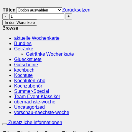
Tüten
Zurücksetzen
Schoko
Walnuss
In den Warenkorb
Brownies
Browse
Menge
aktuelle Wochenkarte
Bundles
Getränke
Getränke Wochenkarte
Glueckstuete
Gutscheine
kochbuch
Kochtüte
Kochtüten-Abo
Kochzubehör
Summer-Special
Team-Event-Klassiker
übernächste-woche
Uncategorized
vorschau-naechste-woche
Zusätzliche Informationen