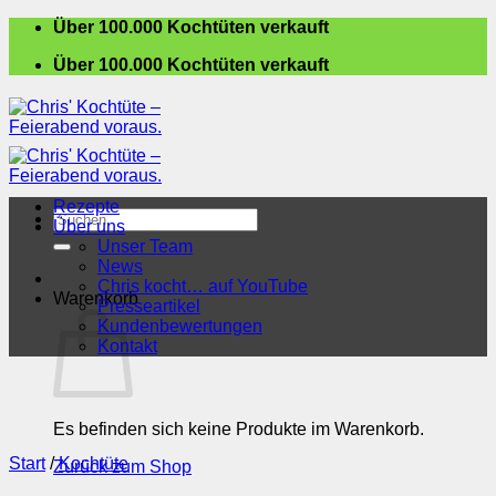
Zum
Über 100.000 Kochtüten verkauft
Inhalt
Über 100.000 Kochtüten verkauft
springen
Rezepte
Suchen
Über uns
nach:
Unser Team
News
Chris kocht… auf YouTube
Warenkorb
Presseartikel
Kundenbewertungen
Kontakt
Es befinden sich keine Produkte im Warenkorb.
Start
/
Kochtüte
Zurück zum Shop