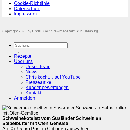
Cookie-Richtlinie
Datenschutz
Impressum
Copyright 2023 by Chris´ Kochtüte - made with ♥ in Hamburg
Suchen
nach:
Rezepte
Über uns
Unser Team
News
Chris kocht… auf YouTube
Presseartikel
Kundenbewertungen
Kontakt
Anmelden
Schweinekotelett vom Susländer Schwein an
Salbeibutter mit Ofen-Gemüse
Ab:
€
7.95 pro Portion
Optionen auswählen