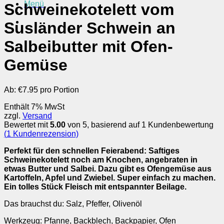
Menü
Schweinekotelett vom
Susländer Schwein an
Salbeibutter mit Ofen-
Gemüse
Ab:
€
7.95 pro Portion
Enthält 7% MwSt
zzgl.
Versand
Bewertet mit
5.00
von 5, basierend auf
1
Kundenbewertung
(
1
Kundenrezension)
Perfekt für den schnellen Feierabend: Saftiges
Schweinekotelett noch am Knochen, angebraten in
etwas Butter und Salbei. Dazu gibt es Ofengemüse aus
Kartoffeln, Apfel und Zwiebel. Super einfach zu machen.
Ein tolles Stück Fleisch mit entspannter Beilage.
Das brauchst du: Salz, Pfeffer, Olivenöl
Werkzeug: Pfanne, Backblech, Backpapier, Ofen