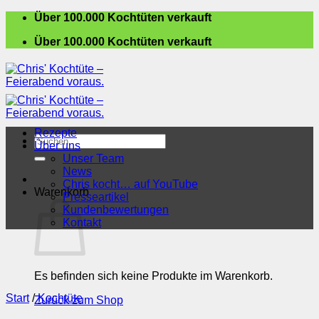
Zum
Über 100.000 Kochtüten verkauft
Inhalt
Über 100.000 Kochtüten verkauft
springen
Rezepte
Suchen
Über uns
nach:
Unser Team
News
Chris kocht… auf YouTube
Warenkorb
Presseartikel
Kundenbewertungen
Kontakt
Es befinden sich keine Produkte im Warenkorb.
Start
/
Kochtüte
Zurück zum Shop