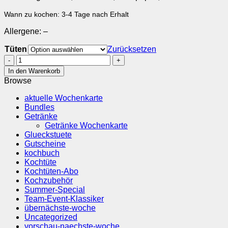
Wann zu kochen: 3-4 Tage nach Erhalt
Allergene: –
Tüten
Zurücksetzen
Schweinekotelett
vom
In den Warenkorb
Susländer
Browse
Schwein
an
aktuelle Wochenkarte
Salbeibutter
Bundles
mit
Getränke
Ofen-
Getränke Wochenkarte
Gemüse
Glueckstuete
Menge
Gutscheine
kochbuch
Kochtüte
Kochtüten-Abo
Kochzubehör
Summer-Special
Team-Event-Klassiker
übernächste-woche
Uncategorized
vorschau-naechste-woche