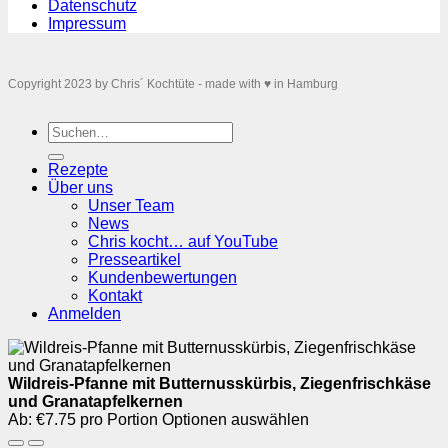
Datenschutz
Impressum
Copyright 2023 by Chris´ Kochtüte - made with ♥ in Hamburg
Suchen
nach:
Rezepte
Über uns
Unser Team
News
Chris kocht… auf YouTube
Presseartikel
Kundenbewertungen
Kontakt
Anmelden
Wildreis-Pfanne mit Butternusskürbis, Ziegenfrischkäse
und Granatapfelkernen
Ab:
€
7.75 pro Portion
Optionen auswählen