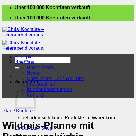
Zum
Über 100.000 Kochtüten verkauft
Inhalt
Über 100.000 Kochtüten verkauft
springen
Rezepte
Suchen
Über uns
nach:
Unser Team
News
Chris kocht… auf YouTube
Warenkorb
Presseartikel
Kundenbewertungen
Kontakt
Start
/
Kochtüte
Es befinden sich keine Produkte im Warenkorb.
Wildreis-Pfanne mit
Zurück zum Shop