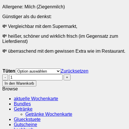
Allergene: Milch (Ziegenmilch)
Günstiger als du denkst:
💸 Vergleichbar mit dem Supermarkt,
💸 heißer, schöner und wirklich frisch (im Gegensatz zum
Lieferdienst)
💸 überraschend mit dem gewissen Extra wie im Restaurant.
Tüten
Zurücksetzen
Wildreis-
Pfanne
In den Warenkorb
mit
Browse
Butternusskürbis,
Ziegenfrischkäse
aktuelle Wochenkarte
und
Bundles
Granatapfelkernen
Getränke
Menge
Getränke Wochenkarte
Glueckstuete
Gutscheine