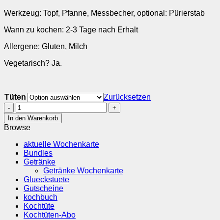
Werkzeug: Topf, Pfanne, Messbecher, optional: Pürierstab
Wann zu kochen: 2-3 Tage nach Erhalt
Allergene: Gluten, Milch
Vegetarisch? Ja.
Tüten
Zurücksetzen
Zuckerschoten-
Pasta
In den Warenkorb
mit
Browse
Joghurt-
Knobi-
aktuelle Wochenkarte
Soße
Bundles
und
Getränke
Chili-
Getränke Wochenkarte
Pinienkernen
Glueckstuete
Menge
Gutscheine
kochbuch
Kochtüte
Kochtüten-Abo