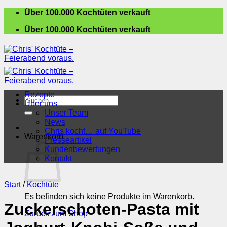
Zum
Über 100.000 Kochtüten verkauft
Inhalt
Über 100.000 Kochtüten verkauft
springen
Rezepte
Suchen
Über uns
nach:
Unser Team
News
Chris kocht… auf YouTube
Warenkorb
Presseartikel
Kundenbewertungen
Kontakt
Start
/
Kochtüte
Es befinden sich keine Produkte im Warenkorb.
Zuckerschoten-Pasta mit
Zurück zum Shop