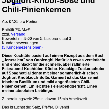
Joghurt-Knobi-Soße und
Menü
Chili-Pinienkernen
Ab:
€
7.25 pro Portion
Enthält 7% MwSt
zzgl.
Versand
Bewertet mit
5.00
von 5, basierend auf
3
Kundenbewertungen
(
3
Kundenrezensionen)
Diese Kochtüte basiert auf einem Rezept aus dem Buch
„Jerusalem“ von Ottolenghi. Natürlich etwas vereinfacht
und entschlackt für die schnelle, aber raffinierte
Feierabend-Kochtüten-Küche: Knackige Zuckerschoten
auf Spaghetti al dente mit einer sommerlich-frischen
Joghurt-Knoblauch-Soße. Garniert ist das Ganze mit
frischem Basilikum und mild angerösteten Chili-
Pinienkernen. Ein leichtes Feierabendgericht. Eines
meiner absoluten Lieblinge.
Zubereitungszeit: 25min, davon 15min Arbeitszeit
Das brauchst du: Salz, Pfeffer, Olivenöl