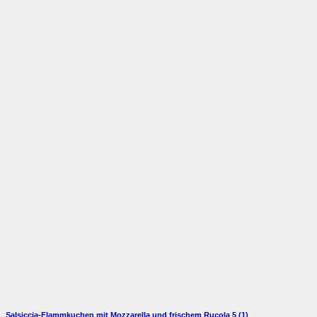
Salsiccia-Flammkuchen mit Mozzarella und frischem Rucola
5 (1)