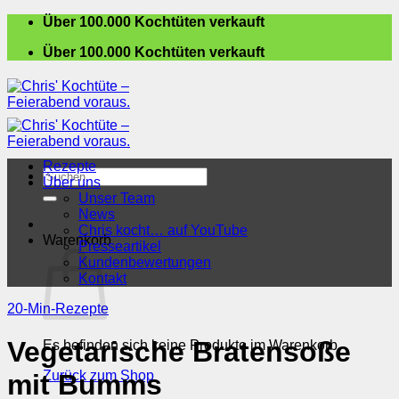
Zum
Über 100.000 Kochtüten verkauft
Inhalt
Über 100.000 Kochtüten verkauft
springen
Rezepte
Suchen
Über uns
nach:
Unser Team
News
Chris kocht… auf YouTube
Warenkorb
Presseartikel
Kundenbewertungen
Kontakt
20-Min-Rezepte
Vegetarische Bratensoße
Es befinden sich keine Produkte im Warenkorb.
Zurück zum Shop
mit Bumms