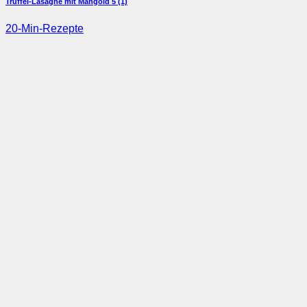
Trüffel-Lasagne mit Mangold
5 (1)
20-Min-Rezepte