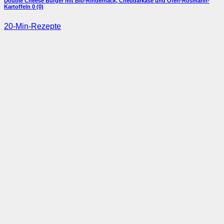
Double Cheese Burger mit Bio-Rinderhack, Cheddarkäse und Ofen-Rosmarin-
Kartoffeln
0 (0)
20-Min-Rezepte